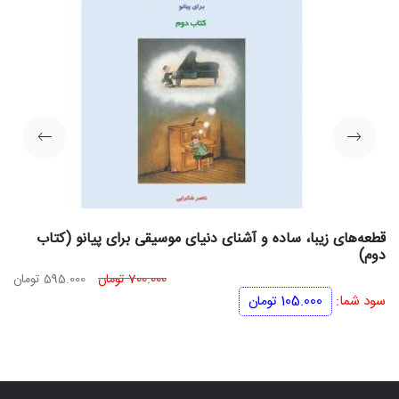
قطعه‌های زیبا، ساده و آشنای دنیای موسیقی برای پیانو (کتاب
دوم)
قیمت
قی
700.000
تومان
595.000
تومان
اصلی
فعل
سود شما:
105.000
تومان
700.000 تومان
بود.
اس