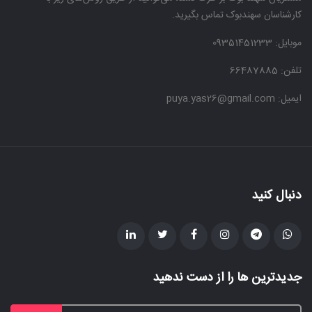
کارشناسان سهندبوک تماس بگیرید.
موبایل:
09351451233
تلفن: 66487885
ایمیل: puya.yas26@gmail.com
دنبال کنید
جدیدترین ها را از دست ندهید