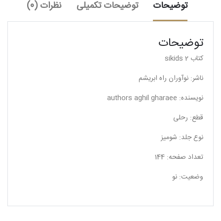
توضیحات
توضیحات تکمیلی
نظرات (0)
توضیحات
کتاب sikids 2
ناشر: نوآوران راه ابریشم
نویسنده: authors aghil gharaee
قطع: رحلی
نوع جلد: شومیز
تعداد صفحه: 144
وضعیت: نو