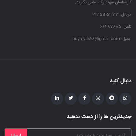
کارشناسان سهندبوک تماس بگیرید.
موبایل:
09351451233
تلفن: 66487885
ایمیل: puya.yas26@gmail.com
دنبال کنید
جدیدترین ها را از دست ندهید
ارسال!