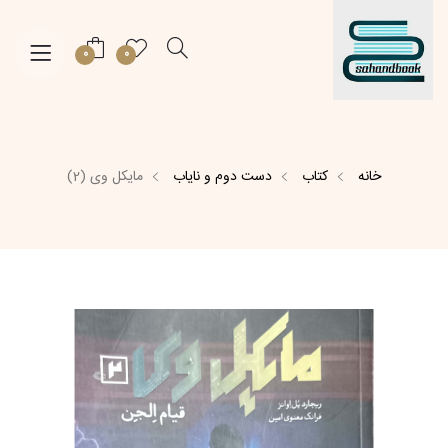
0
0
خانه
کتاب
دست دوم و نایاب
مایکل وی (2)