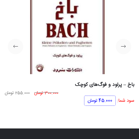
باخ – پرلود و فوگ‌های کوچک
قیمت
قی
300.000
تومان
255.000
تومان
اصلی
فعل
سود شما:
45.000
تومان
300.000 تومان
بود.
اس