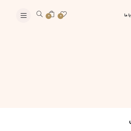
ا ما
0
0