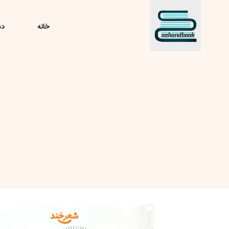
خانه
دس