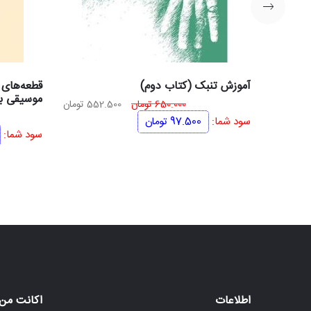
آموزش تنبک (کتاب دوم)
قطعه‌های 
موسیقی بر
قیمت
قیمت
650.000
تومان
552.500
تومان
اصلی
فعلی
سود شما:
97.500
تومان
سود شما:
650.000 تومان
552.500 تومان
بود.
است.
اطلاعات
اکانت من