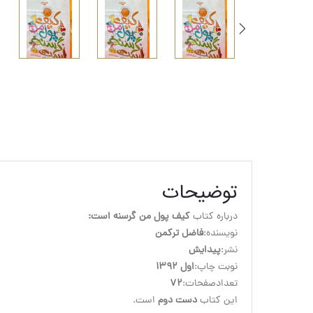
توضیحات
درباره کتاب 
کیف پول من گرسنه است:
نویسنده:
فاضل ترکمن
نشر:
پیدایش
نوبت چاپ:
اول 1392
تعدادصفحات:
72
این کتاب 
دست دوم
 است.