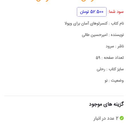
اصلی
فعلی
سود شما:
52.500
تومان
350.000 تومان
297.500 
نام کتاب : کنسرتوهای آسان برای ویولا
بود.
است.
نویسنده : امیرحسین طائی
ناشر : سرود
تعداد صفحه : 59
سایز کتاب : رحلی
وضعیت : نو
گزینه های موجود
2 عدد در انبار