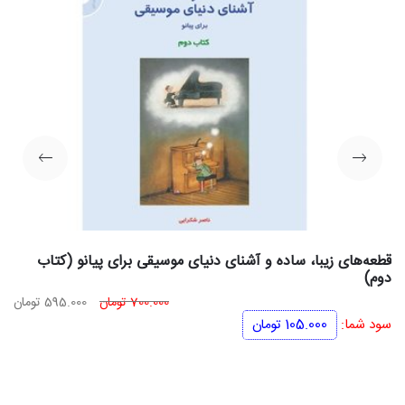
قطعه‌های زیبا، ساده و آشنای دنیای موسیقی برای پیانو (کتاب
دوم)
قیمت
قی
700.000
تومان
595.000
تومان
اصلی
فعل
سود شما:
105.000
تومان
700.000 تومان
بود.
اس