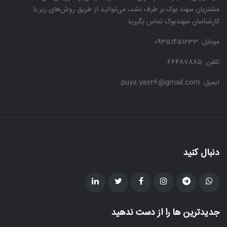
مشتریان سهند بوک بر طرف نشد، می‌توانید از طریق روش‌های زیر با
کارشناسان سهندبوک تماس بگیرید.
موبایل:
09351451233
تلفن: 66487885
ایمیل: puya.yas26@gmail.com
دنبال کنید
جدیدترین ها را از دست ندهید