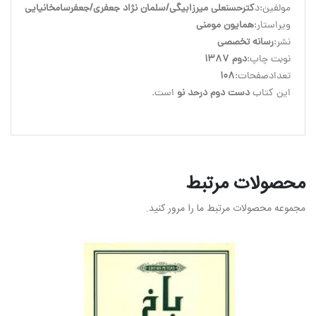
مولفین:د
کترحسنعلی میرزابیگی/سلمان نژاد جعفری/جعفرسامخانیایی
ویراستار:
همایون مومنی
نشر:
رسانه تخصصی
نوبت چاپ:
دوم 1387
تعدادصفحات:
108
این کتاب 
دست دوم درحد نو
 است.
محصولات مرتبط
مجموعه محصولات مرتبط ما را مرور کنید.