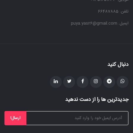
تلفن: 66487885
ایمیل: puya.yas26@gmail.com
دنبال کنید
جدیدترین ها را از دست ندهید
ارسال!