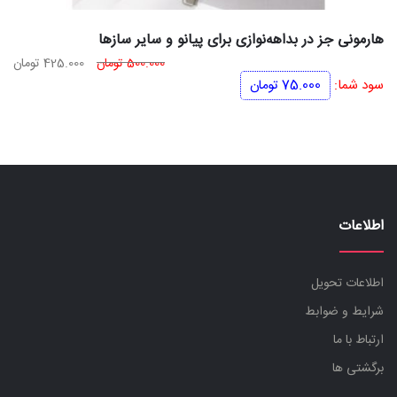
هارمونی جز در بداهه‌نوازی برای پیانو و سایر سازها
قیمت
قی
500.000
تومان
425.000
تومان
اصلی
فعل
سود شما:
75.000
تومان
500.000 تومان
بود.
اس
اطلاعات
اطلاعات تحویل
شرایط و ضوابط
ارتباط با ما
برگشتی ها