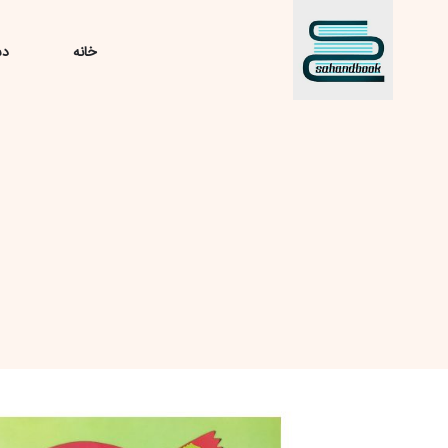
خانه
دس