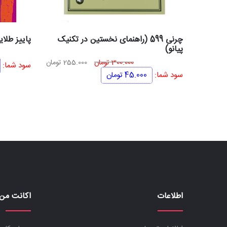
چرنی 599 (راهنمای نخستین در تکنیک
پاییز طلایی
پیانو)
قیمت
قیمت
300.000
تومان
255.000
تومان
سود شما:
اصلی
فعلی
سود شما:
45.000
تومان
300.000 تومان
255.000 تومان
بود.
است.
اطلاعات
اکانت من