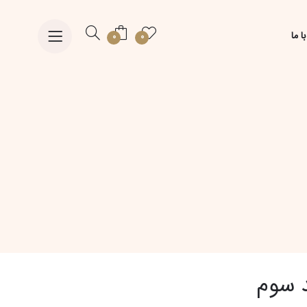
ا ما
0
0
د سوم