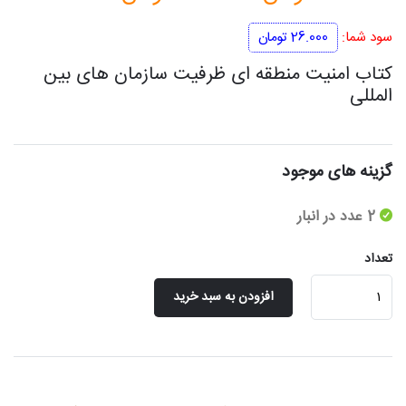
اصلی
فعلی
سود شما:
26.000
تومان
260.000 تومان
234.000 توم
کتاب امنیت منطقه ای ظرفیت سازمان های بین
المللی
بود.
است.
گزینه های موجود
2 عدد در انبار
تعداد
امنیت
افزودن به سبد خرید
منطقه
ای
عدد