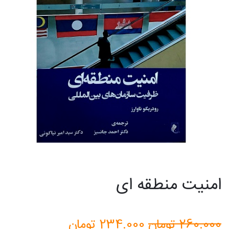
امنیت منطقه ای
قیمت
قیمت
260.000
تومان
234.000
تومان