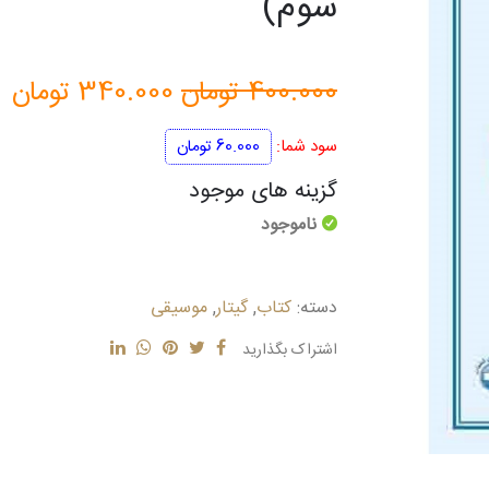
سوم)
قیمت
ق
400.000
تومان
340.000
تومان
اصلی
فع
سود شما:
60.000
تومان
400.000 تومان
گزینه های موجود
ناموجود
بود.
ا
دسته:
کتاب
,
گیتار
,
موسیقی
اشتراک بگذارید