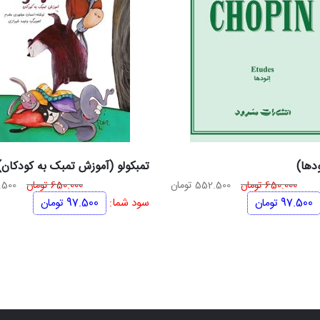
دها)
تمبکولو (آموزش تمبک به کودکان)
قیمت
قیمت
قیم
650.000
تومان
552.500
تومان
650.000
تومان
.500
اصلی
فعلی
اصلی
97.500
تومان
سود شما:
97.500
تومان
650.000 تومان
552.500 تومان
بود.
است.
بود.