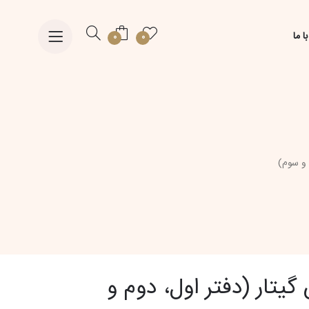
ا ما
0
0
 و سوم)
یتار (دفتر اول، دوم و