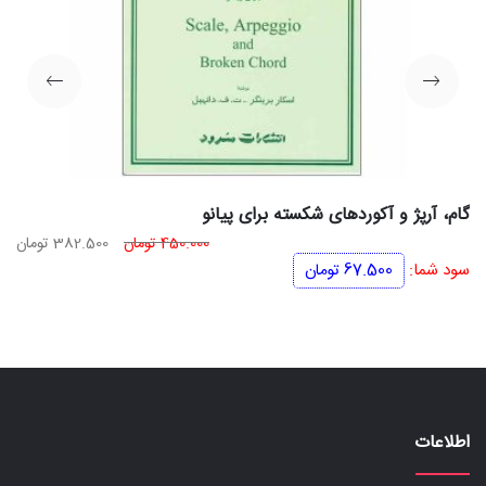
گام، آرپژ و آکوردهای شکسته برای پیانو
قیمت
قی
450.000
تومان
382.500
تومان
اصلی
فعل
سود شما:
67.500
تومان
450.000 تومان
بود.
اس
اطلاعات