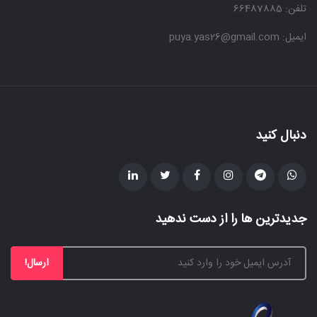
تلفن: 66487885
ایمیل: puya.yas26@gmail.com
دنبال کنید
جدیدترین ها را از دست ندهید
ارسال!