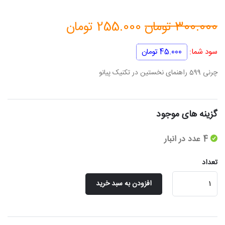
قیمت
قیمت
300.000
تومان
255.000
تومان
اصلی
فعلی
سود شما:
45.000
تومان
300.000 تومان
255.000 تو
چرنی 599 راهنمای نخستین در تکنیک پیانو
بود.
است.
گزینه های موجود
4 عدد در انبار
تعداد
چرنی
افزودن به سبد خرید
599
(راهنمای
نخستین