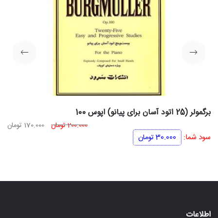
برگمولر (25 اتود آسان برای پیانو) اپوس 100
قیمت
قی
200.000
تومان
170.000
تومان
اصلی
فعل
سود شما:
30.000
تومان
200.000 تومان
بود.
اس
اطلاعات