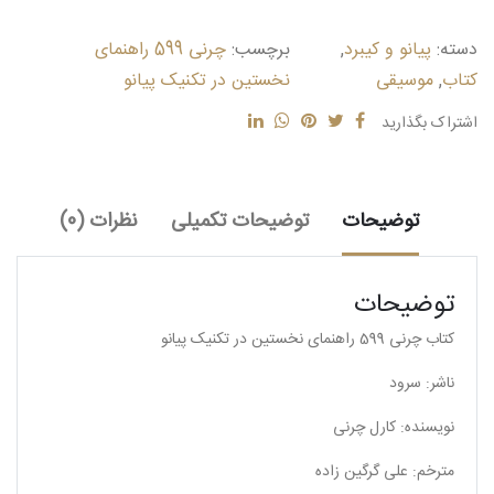
در
تکنیک
دسته:
پیانو و کیبرد
,
برچسب:
چرنی 599 راهنمای
پیانو)
عدد
کتاب
,
موسیقی
نخستین در تکنیک پیانو
اشتراک بگذارید
توضیحات
توضیحات تکمیلی
نظرات (0)
توضیحات
کتاب چرنی 599 راهنمای نخستین در تکنیک پیانو
ناشر: سرود
نویسنده: کارل چرنی
مترخم: علی گرگین زاده