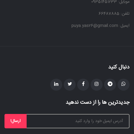
موبایل:
09351451233
تلفن: 66487885
ایمیل: puya.yas26@gmail.com
دنبال کنید
جدیدترین ها را از دست ندهید
ارسال!