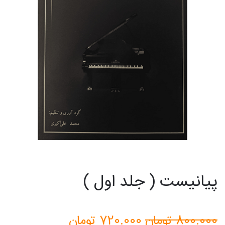
پیانیست ( جلد اول )
قیمت
قیمت
800.000
تومان
720.000
تومان