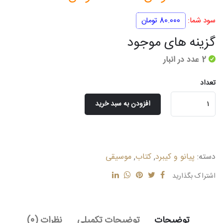
اصلی
فعلی
سود شما:
80.000
تومان
800.000 تومان
720.000 توما
گزینه های موجود
بود.
است.
2 عدد در انبار
تعداد
پیانیست
افزودن به سبد خرید
(
جلد
اول
)
دسته:
پیانو و کیبرد
,
کتاب
,
موسیقی
عدد
اشتراک بگذارید
توضیحات
توضیحات تکمیلی
نظرات (0)