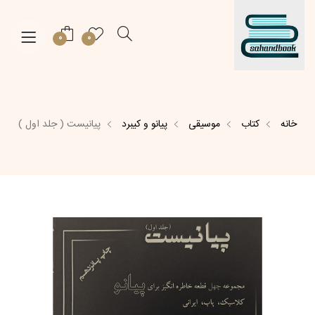
0
0
خانه
کتاب
موسیقی
پیانو و کیبرد
پیانیست ( جلد اول )