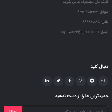
کارشناسان سهندبوک تماس بگیرید.
موبایل:
09351451233
تلفن: 66487885
ایمیل: puya.yas26@gmail.com
دنبال کنید
جدیدترین ها را از دست ندهید
ارسال!