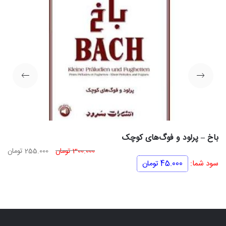
باخ – پرلود و فوگ‌های کوچک
قیمت
قی
300.000
تومان
255.000
تومان
اصلی
فعل
سود شما:
45.000
تومان
300.000 تومان
بود.
اس