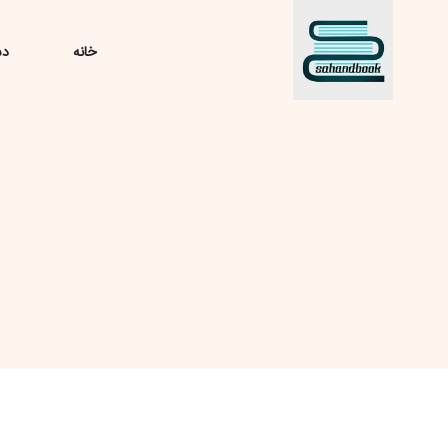
خانه
دس