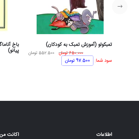
تمبکولو (آموزش تمبک به کودکان)
پیانو)
قیمت
قیمت
650.000
تومان
552.500
تومان
اصلی
فعلی
سود شما:
97.500
تومان
650.000 تومان
552.500 تومان
بود.
است.
اطلاعات
اکانت من