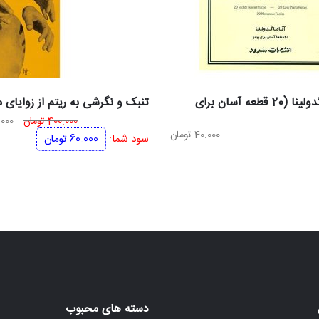
باخ آناماگدولینا (20 قطعه آسان برای
تنبک و نگرشی به ریتم از زوایای
قیم
400.000
تومان
000
40.000
تومان
اصل
سود شما:
60.000
تومان
بود.
دسته های محبوب