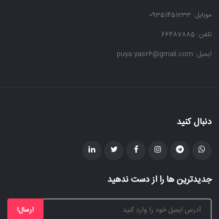
موبایل:
09351451233
تلفن: 66487885
ایمیل: puya.yas26@gmail.com
دنبال کنید
جدیدترین ها را از دست ندهید
ارسال!