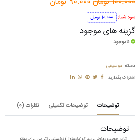
قیمت
قیمت
100.000
تومان
90.000
تومان
اصلی
فعلی
سود شما:
10.000
تومان
100.000 تومان
90.000 تومان
گزینه های موجود
بود.
است.
ناموجود
دسته:
موسیقی
اشتراک بگذارید
توضیحات
توضیحات تکمیلی
نظرات (0)
توضیحات
شاید عجیب به‌نظر برسد که(
پارساوا
) نخستین اثر من برای
پیانو