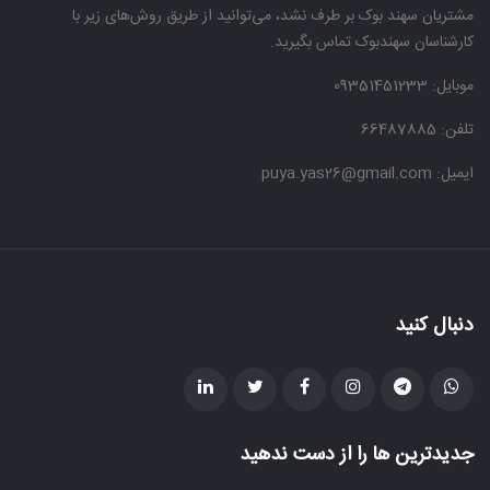
مشتریان سهند بوک بر طرف نشد، می‌توانید از طریق روش‌های زیر با
کارشناسان سهندبوک تماس بگیرید.
موبایل:
09351451233
تلفن: 66487885
ایمیل: puya.yas26@gmail.com
دنبال کنید
جدیدترین ها را از دست ندهید