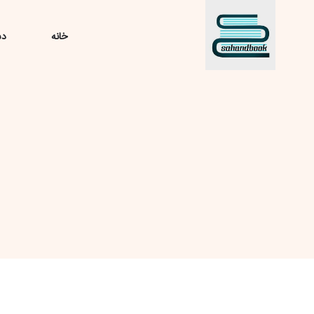
خانه
دس