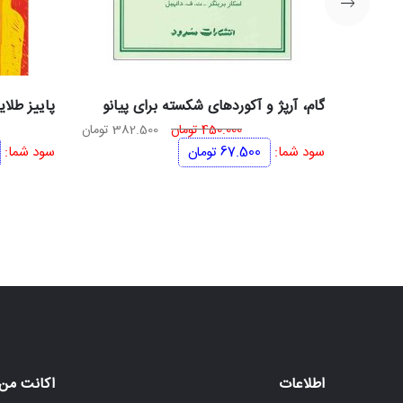
گام، آرپژ و آکوردهای شکسته برای پیانو
پاییز طلایی
قیمت
قیمت
450.000
تومان
382.500
تومان
اصلی
فعلی
سود شما:
67.500
تومان
سود شما:
450.000 تومان
382.500 تومان
بود.
است.
اطلاعات
اکانت من