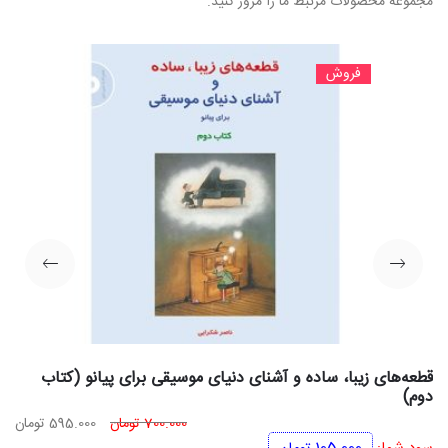
مجموعه محصولات مرتبط ما را مرور کنید.
فروش
قطعه‌های زیبا، ساده و آشنای دنیای موسیقی برای پیانو (کتاب
دوم)
قیمت
قی
700.000
تومان
595.000
تومان
اصلی
فعل