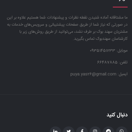
ما مشتاقانه آماده شنیدن نقطه نظرات و پیشنهادات شما هستیم علاوه بر این
در صورتی که نیاز شما از طریق صفحات پیشتیبانی و سرویس‌های خدمات به
مشتریان سهند بوک بر طرف نشد، می‌توانید از طریق روش‌های زیر با
کارشناسان سهندبوک تماس بگیرید.
موبایل:
09351451233
تلفن: 66487885
ایمیل: puya.yas26@gmail.com
دنبال کنید