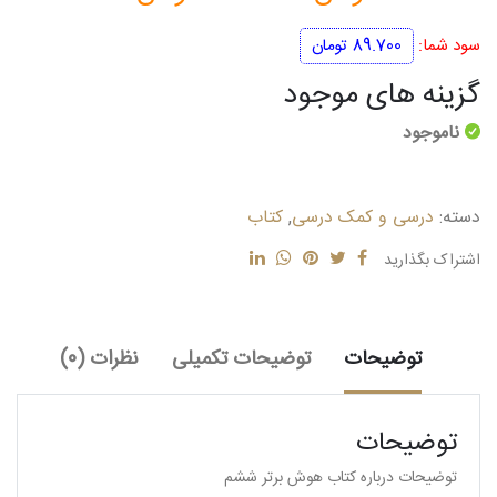
اصلی
فعلی
سود شما:
89.700
تومان
598.000 تومان
508.300
گزینه های موجود
بود.
است.
ناموجود
دسته:
درسی و کمک درسی
,
کتاب
اشتراک بگذارید
توضیحات
توضیحات تکمیلی
نظرات (0)
توضیحات
توضیحات درباره کتاب هوش برتر ششم