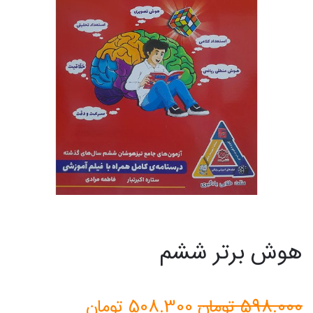
هوش برتر ششم
قیمت
قیمت
598.000
تومان
508.300
تومان