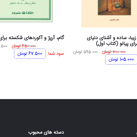
زیبا، ساده و آشنای دنیای
گام، آرپژ و آکوردهای شکسته برای 
ای پیانو (کتاب اول)
قیمت
450.000
تومان
.500
قیمت
قیمت
700.000
تومان
595.000
تومان
اصلی
سود شما:
67.500
تومان
اصلی
فعلی
105.000
تومان
700.000 تومان
595.000 تومان
بود.
بود.
است.
دسته های محبوب