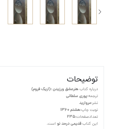
توضیحات
درباره کتاب 
هنرعشق ورزیدن :(اریک فروم)
ترجمه:
پوری سلطانی
نشر:
مروارید
نوبت چاپ:
هشتم 1360
تعدادصفحات:
235
این کتاب 
قدیمی درحد نو
 است.