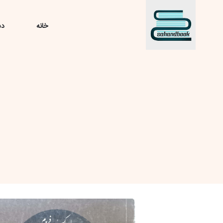
خانه
دس