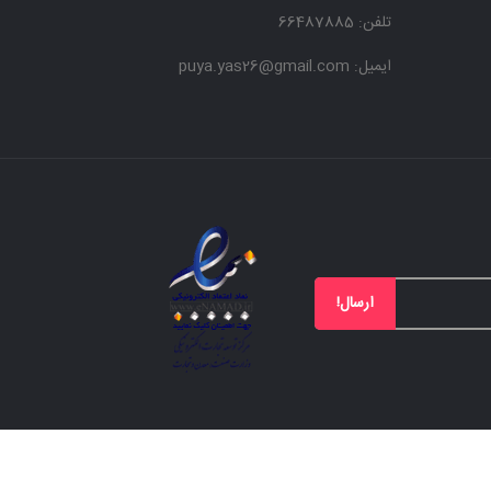
تلفن: 66487885
ایمیل: puya.yas26@gmail.com
ارسال!