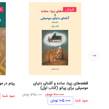
فروش
ف
قطعه‌های زیبا، ساده و آشنای دنیای
ریتم در م
موسیقی برای پیانو (کتاب اول)
قیمت
قیمت
700.000
تومان
595.000
تومان
سود شما:
اصلی
فعلی
سود شما:
105.000
تومان
700.000 تومان
595.000 تومان