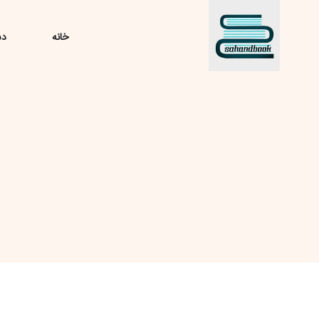
خانه
دس