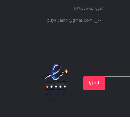
تلفن: 66487885
ایمیل: puya.yas26@gmail.com
ارسال!