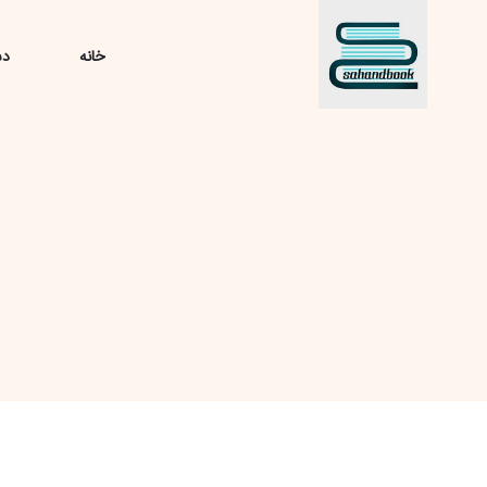
خانه
دس