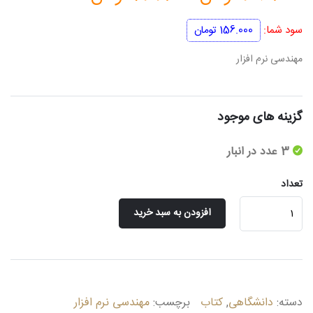
اصلی
فعلی
سود شما:
156.000
تومان
390.000 تومان
234.000 تو
مهندسی نرم افزار
بود.
است.
گزینه های موجود
3 عدد در انبار
تعداد
مهندسی
افزودن به سبد خرید
نرم
افزار
عدد
دسته:
دانشگاهی
,
کتاب
برچسب:
مهندسی نرم افزار