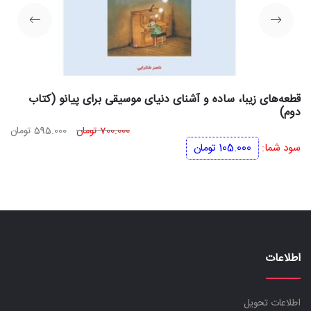
قطعه‌های زیبا، ساده و آشنای دنیای موسیقی برای پیانو (کتاب
دوم)
قیمت
قی
700.000
تومان
595.000
تومان
اصلی
فعل
سود شما:
105.000
تومان
700.000 تومان
بود.
اس
اطلاعات
اطلاعات تحویل