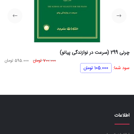
چرنی 299 (سرعت در نوازندگی پیانو)
قیمت
قی
700.000
تومان
595.000
تومان
اصلی
فعل
سود شما:
105.000
تومان
700.000 تومان
بود.
اس
اطلاعات