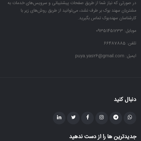
در صورتی که نیاز شما از طریق صفحات پیشتیبانی و سرویس‌های خدمات به
مشتریان سهند بوک بر طرف نشد، می‌توانید از طریق روش‌های زیر با
کارشناسان سهندبوک تماس بگیرید.
موبایل:
09351451233
تلفن: 66487885
ایمیل: puya.yas26@gmail.com
دنبال کنید
جدیدترین ها را از دست ندهید