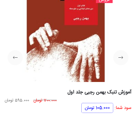
فروش
آموزش تنبک بهمن رجبی جلد اول
قیمت
قی
700.000
تومان
595.000
تومان
اصلی
فعل
سود شما:
105.000
تومان
700.000 تومان
بود.
اس