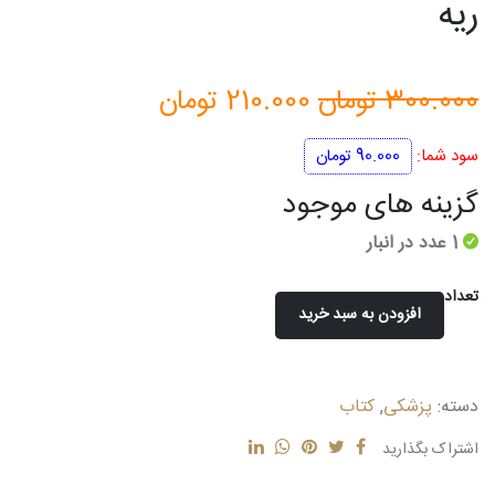
ریه
قیمت
قیمت
300.000
تومان
210.000
تومان
اصلی
فعلی
سود شما:
90.000
تومان
300.000 تومان
210.000 تومان
گزینه های موجود
بود.
است.
1 عدد در انبار
تعداد
افزودن به سبد خرید
مجموعه
پرسش
های
دسته:
پزشکی
,
کتاب
طبقه
بندی
اشتراک بگذارید
شده
ارتقا،