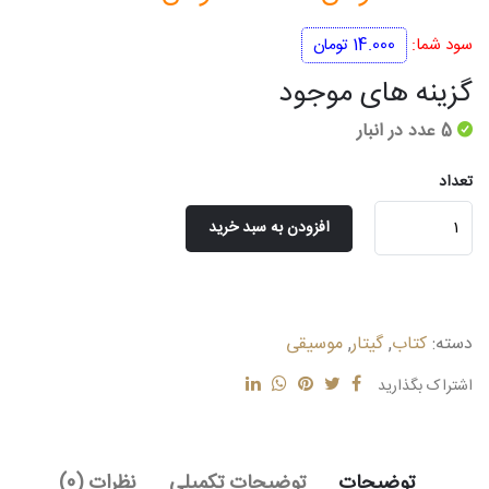
اصلی
فعلی
سود شما:
14.000
تومان
140.000 تومان
126.000 تومان
گزینه های موجود
بود.
است.
5 عدد در انبار
تعداد
مجموعه
افزودن به سبد خرید
قطعات
گیتار
کلاسیک
1
دسته:
کتاب
,
گیتار
,
موسیقی
عدد
اشتراک بگذارید
توضیحات
توضیحات تکمیلی
نظرات (0)