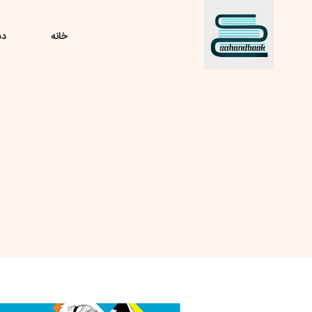
خانه
دس