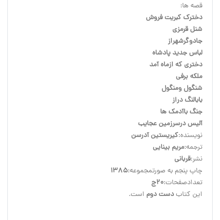
قصه ها:

دخترک کبریت فروش
شنل قرمزی
جادوگرشهراز
لباس جدید پادشاه
دختری که ازماه آمد
ملکه برفی
شنگول ومنگول
بابالنگ دراز
جنگ باآدمک ها
آلیس درسرزمین عجایب

نویسنده:
کیریستین آدرسن
ترجمه:
مریم بینایی
نشر:
قربانی
چاپ پنجم به صورتمجموعه:
1385
تعدادصفحات:
20ج
این کتاب 
دست دوم