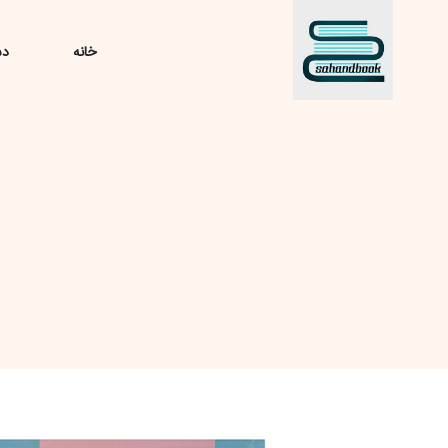
خانه
دس