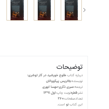
توضیحات
درباره کتاب 
طلوع خورشید در کار توشری:
نویسنده:
بئاتریس پیکووالان
ترجمه:
صبری ذکری-مهسا ابهری
نشر:
قطره

نوبت چاپ:
اول 1391
تعدادصفحات:
260
این کتاب
 نو
 است.