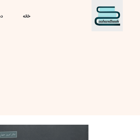
خانه
دس