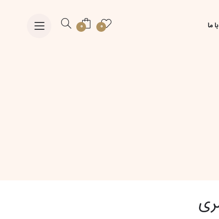
ا ما
0
0
ری