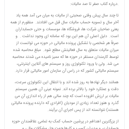
.درباره کتاب صفر تا صد مالیات:
تا چند سال پیش وقتی صحبتی از مالیات به میان می آمد همه یاد
آخر سال و تسویه حساب مالیات سال قبل می افتادند. منظورم از همه
یعنی صاحبان شرکت ها، فروشگاه ها، موسسات و حتی حسابداران
است. دلیل اصلی آن هم این بود که سامانه ای وجود نداشت . و
صرفاً هر شخصی با تشکیل پرونده مالیاتی در حوزه می توانست از
میزان مالیات متعلق به سال فعالیتش مطلع شود. مبلغ محاسبه شده
توسط کارمندان مستقر در حوزه ها که ممیز نامیده می شدند محاسبه
می شد. ولی با ورود تکنولوژی روز و سیستم های آنلاین اینترنتی،
سیستم مالیاتی کشور که در راس آن سازمان امور مالیاتی قرار دارد.
همانند دیگر نهادها به روز شده اند و با انتقال این تکنولوژی سرعت،
دقت و عملکرد خود را بالاتر برده اند. نمونه عینی آن همین سیستم
مالیات بر ارزش افزوده است که چند سالی هم از راه اندازی آن می
گذرد و هنوز تعداد زیادی از مودیان (افرادی که دارنده پرونده مالیاتی
هستند) نتوانسته اند از پس اجرای آن برآیند.
از بزرگترین اهدافم در پرشین حساب کمک به تمامی علاقمندان حوزه
حسابداری و مدیران کسب و کارها جهت حل مشکلات مالی و