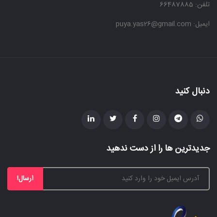
تلفن: 66487885
ایمیل: puya.yas26@gmail.com
دنبال کنید
جدیدترین ها را از دست ندهید
ارسال!