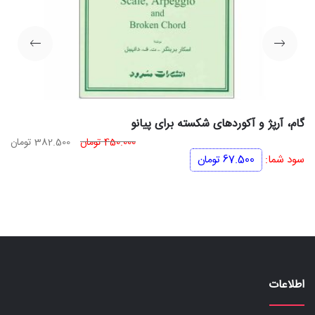
گام، آرپژ و آکوردهای شکسته برای پیانو
قیمت
قی
450.000
تومان
382.500
تومان
اصلی
فعل
سود شما:
67.500
تومان
450.000 تومان
بود.
اس
اطلاعات