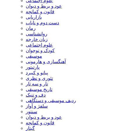
علوم اجتماعی
عود و بربط و دیوان
قانون و کمانچه
بازاریابی
دست دوم و نایاب
رمان
روانشناسی
زبان خارجه
علوم اجتماعی
کودک و نوجوان
موسیقی
آهنگسازی و هارمونی
پارتیتور
پیانو و کیبرد
تئوری و نظری
تار و سه تار
تاریخ موسیقی
دف و تنبک
ردیف موسیقی و دستگاهی
سلفژ و آواز
سنتور
عود و بربط و دیوان
قانون و کمانچه
گیتار