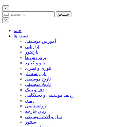
×
جستجو
خانه
دسته ها
آموزش موسیقی
بازاریابی
پارتیتور
پرفروش ها
پیانو و کیبرد
تئوری و نظری
تار و سه تار
تاریخ موسیقی
تاریخ موسیقی
دف و تنبک
ردیف موسیقی و دستگاهی
رمان
روانشناسی
زبان خارجه
ساز و آلات موسیقی
سنتور