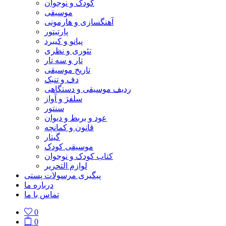
کودک و نوجوان
موسیقی
آهنگسازی و هارمونی
پارتیتور
پیانو و کیبرد
تئوری و نظری
تار و سه تار
تاریخ موسیقی
دف و تنبک
ردیف موسیقی و دستگاهی
سلفژ و آواز
سنتور
عود و بربط و دیوان
قانون و کمانچه
گیتار
موسیقی کودک
کتاب کودک و نوجوان
لوازم التحریر
پیگیری مرسولات پستی
درباره ما
تماس با ما
0
0