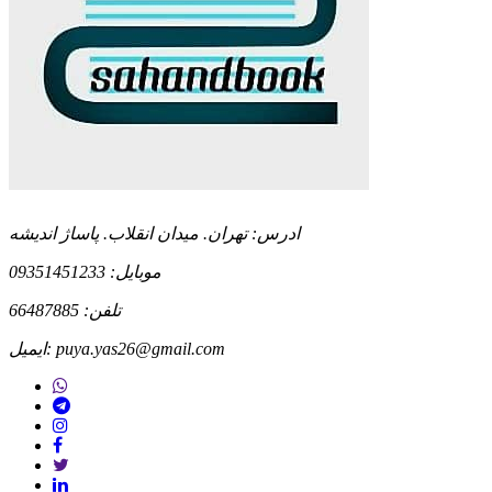
ادرس: تهران. میدان انقلاب. پاساژ اندیشه
موبایل:
09351451233
تلفن: 66487885
puya.yas26@gmail.com
ایمیل: