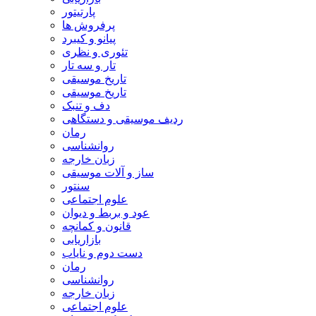
پارتیتور
پرفروش ها
پیانو و کیبرد
تئوری و نظری
تار و سه تار
تاریخ موسیقی
تاریخ موسیقی
دف و تنبک
ردیف موسیقی و دستگاهی
رمان
روانشناسی
زبان خارجه
ساز و آلات موسیقی
سنتور
علوم اجتماعی
عود و بربط و دیوان
قانون و کمانچه
بازاریابی
دست دوم و نایاب
رمان
روانشناسی
زبان خارجه
علوم اجتماعی