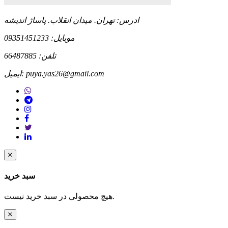
ادرس: تهران. میدان انقلاب. پاساژ اندیشه
موبایل:
09351451233
تلفن: 66487885
puya.yas26@gmail.com
ایمیل:
سبد خرید
هیچ محصولی در سبد خرید نیست.