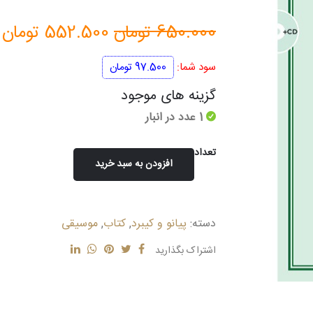
قیمت
ق
650.000
تومان
552.500
تومان
اصلی
ف
سود شما:
97.500
تومان
650.000 تومان
گزینه های موجود
1 عدد در انبار
بود.
ا
تعداد
افزودن به سبد خرید
شوپن
(اتودها)
عدد
دسته:
پیانو و کیبرد
,
کتاب
,
موسیقی
اشتراک بگذارید