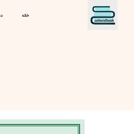
خانه
دس