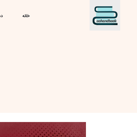
خانه
دس