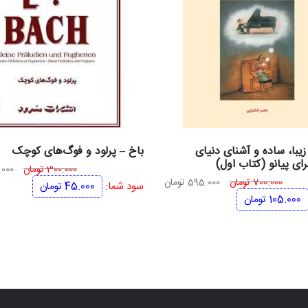
زیبا، ساده و آشنای دنیای
باخ – پرلود و فوگ‌های کوچک
ای پیانو (کتاب اول)
قیم
300.000
تومان
000
قیمت
قیمت
700.000
تومان
595.000
تومان
اصل
سود شما:
45.000
تومان
اصلی
فعلی
105.000
تومان
700.000 تومان
595.000 تومان
بود.
بود.
است.