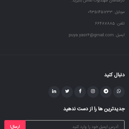
کارشناسان سهندبوک تماس بگیرید.
موبایل:
09351451233
تلفن: 66487885
ایمیل: puya.yas26@gmail.com
دنبال کنید
جدیدترین ها را از دست ندهید
ارسال!