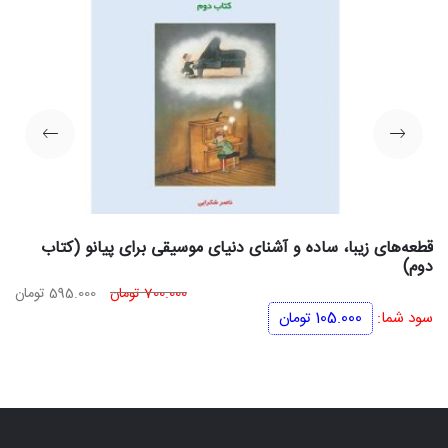
قطعه‌های زیبا، ساده و آشنای دنیای موسیقی برای پیانو (کتاب
دوم)
قیمت
قی
700.000
تومان
595.000
تومان
اصلی
فعل
سود شما:
105.000
تومان
700.000 تومان
بود.
اس