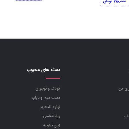
اصلی
فعلی
75.000
تومان
500.000 تومان
425.000 تومان
بود.
بود.
است.
دسته های محبوب
ری من
کودک و نوجوان
دست دوم و نایاب
لوازم التحریر
اب
روانشناسی
زبان خارجه