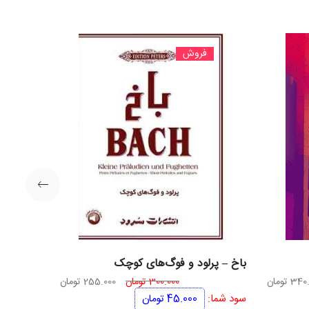
فروش
باخ – پرلود و فوگ‌های کوچک
ت
قیمت
قیمت
قیمت
340.
تومان
300.000
تومان
255.000
تومان
ی
فعلی
اصلی
فعلی
سود شما:
45.000
تومان