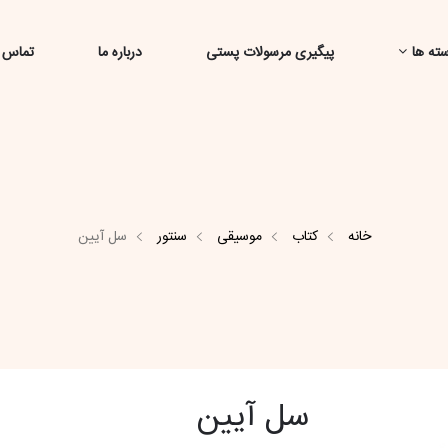
ته ها
پیگیری مرسولات پستی
درباره ما
تماس ب
خانه
کتاب
موسیقی
سنتور
سل آیین
سل آیین