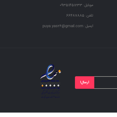
موبایل:
09351451233
تلفن: 66487885
ایمیل: puya.yas26@gmail.com
ارسال!