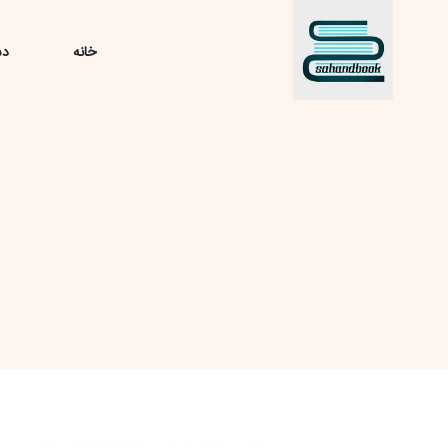
خانه
دس