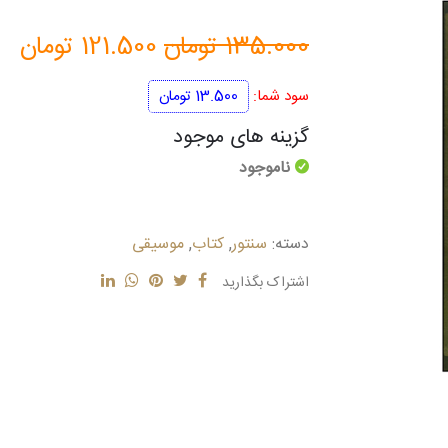
قیمت
قی
135.000
تومان
121.500
تومان
اصلی
فع
سود شما:
13.500
تومان
135.000 تومان
گزینه های موجود
ناموجود
بود.
اس
دسته:
سنتور
,
کتاب
,
موسیقی
اشتراک بگذارید