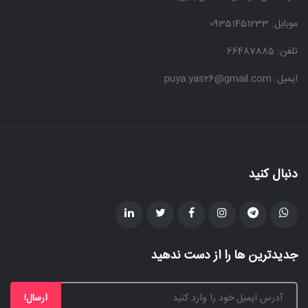
موبایل:
09351451233
تلفن: 66487885
ایمیل: puya.yas26@gmail.com
دنبال کنید
جدیدترین ها را از دست ندهید
ارسال!