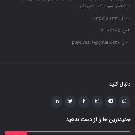
کارشناسان سهندبوک تماس بگیرید.
موبایل:
09351451233
تلفن: 66487885
ایمیل: puya.yas26@gmail.com
دنبال کنید
جدیدترین ها را از دست ندهید