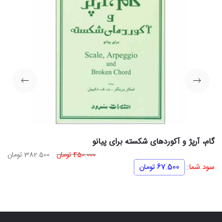
گام، آرپژ و آکوردهای شکسته برای پیانو
قیمت
قی
450.000
تومان
382.500
تومان
اصلی
فعل
سود شما:
67.500
تومان
450.000 تومان
بود.
اس