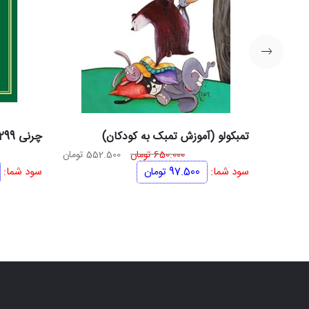
تمبکولو (آموزش تمبک به کودکان)
چرنی 299 (سرعت در نوازندگی پیانو)
قیمت
قیمت
650.000
تومان
552.500
تومان
اصلی
فعلی
سود شما:
97.500
تومان
سود شما:
650.000 تومان
552.500 تومان
بود.
است.