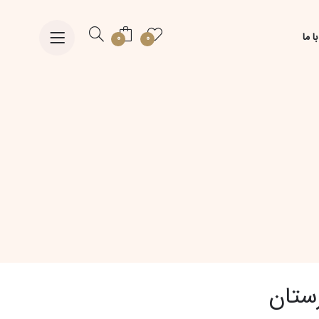
ا ما
0
0
ستان