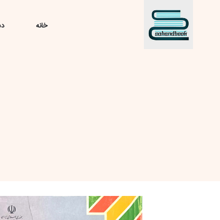
خانه
دس