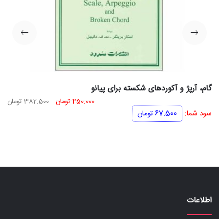
گام، آرپژ و آکوردهای شکسته برای پیانو
قیمت
قی
450.000
تومان
382.500
تومان
اصلی
فعل
سود شما:
67.500
تومان
450.000 تومان
بود.
اس
اطلاعات