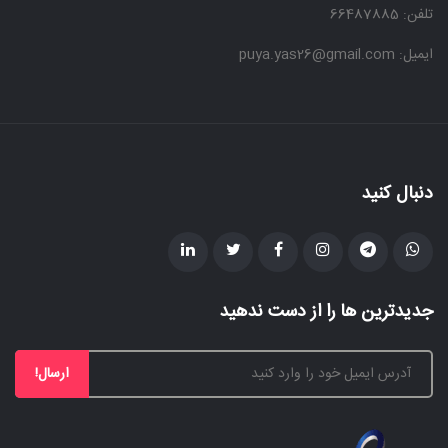
تلفن: 66487885
ایمیل: puya.yas26@gmail.com
دنبال کنید
جدیدترین ها را از دست ندهید
ارسال!