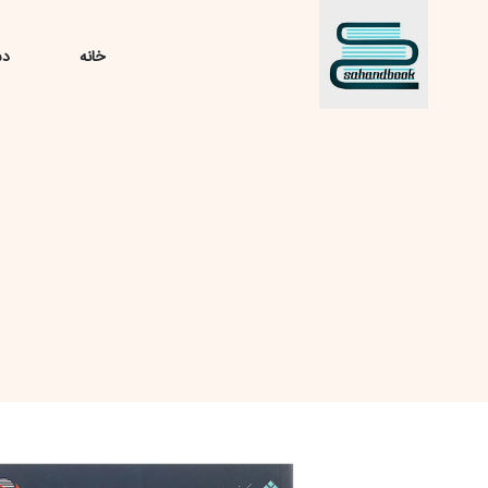
خانه
دس