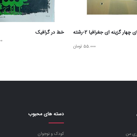
پرسش های چهار گزینه ای جغرافیا 2-رشته
خط در گرافیک
00
55.000
تومان
دسته های محبوب
ری من
کودک و نوجوان