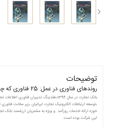
توضیحات
روندهای فناوری در عمل: 25 فناوری که چهارمین انقلاب صنعتی را پیش می‌برند
بانک تجارت در سال 1394،هلدینگ تدبیران 
،توسعه ارتباطات الکترونیک تجارت ایرانیان ،زیر ساخت فناوری 
حوزه ارائه خدمات روزآمد. و ویژه به مشتریان ارزشمند بانک ت
این شرکت بوده است.