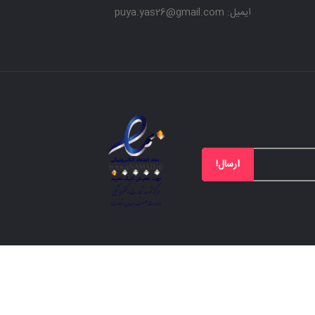
ایمیل: puya.yas26@gmail.com
ارسال!