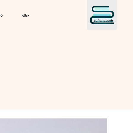
خانه
دس