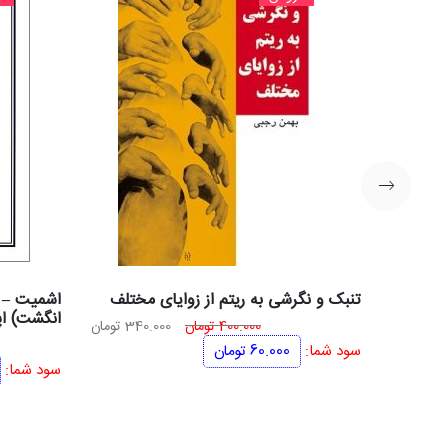
تنبک و نگرشی به ریتم از زوایای مختلف
اشمیت – ت
انگشت) اپ
قیمت
قیمت
400.000
تومان
340.000
تومان
اصلی
فعلی
سود شما:
60.000
تومان
سود شما:
400.000 تومان
340.000 تومان
بود.
است.