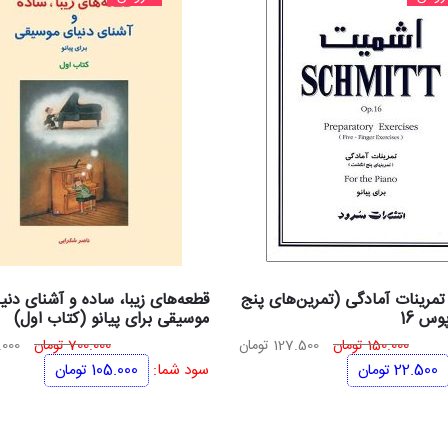
مرینات آمادگی (تمرین‌های پنج
قطعه‌های زیبا، ساده و آشنای دنی
وس 16
موسیقی برای پیانو (کتاب اول)
قیمت
قیمت
قیم
150.000
تومان
127.500
تومان
700.000
تومان
000
اصلی
فعلی
اصل
22.500
تومان
سود شما:
105.000
تومان
150.000 تومان
127.500 تومان
بود.
است.
بود.