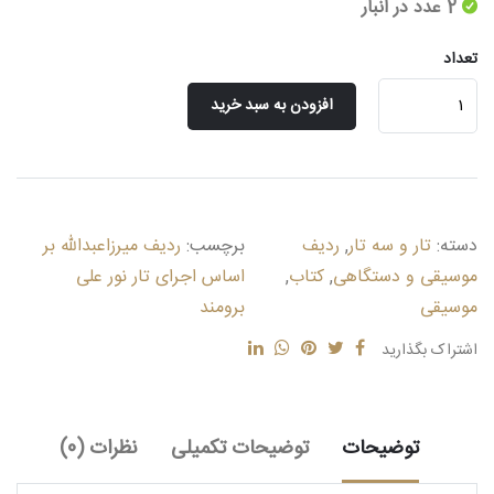
2 عدد در انبار
تعداد
ردیف
افزودن به سبد خرید
میرزاعبدالله
بر
اساس
اجرای
تار
دسته:
تار و سه تار
,
ردیف
برچسب:
ردیف میرزاعبدالله بر
نور
علی
موسیقی و دستگاهی
,
کتاب
,
اساس اجرای تار نور علی
برومند
موسیقی
برومند
عدد
اشتراک بگذارید
توضیحات
توضیحات تکمیلی
نظرات (0)