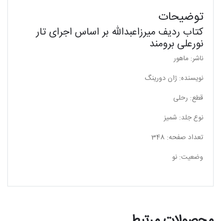
توضیحات
کتاب ردیف میرزاعبدالله بر اساس اجرای تار
نورعلی برومند
ناشر: ماهور
نویسنده: ژان دورینگ
قطع: رحلی
نوع جلد: شمیز
تعداد صفحه: 348
وضعیت: نو
محصولات مرتبط