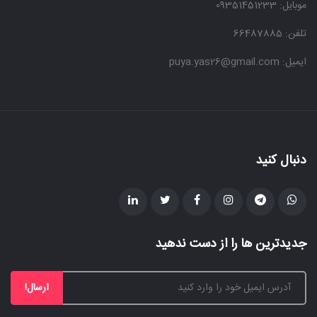
موبایل:
09351451233
تلفن: 66487885
ایمیل: puya.yas26@gmail.com
دنبال کنید
جدیدترین ها را از دست ندهید
ارسال!