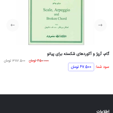
گام، آرپژ و آکوردهای شکسته برای پیانو
قیمت
قی
450.000
تومان
382.500
تومان
اصلی
فعل
سود شما:
67.500
تومان
450.000 تومان
بود.
اس
اطلاعات