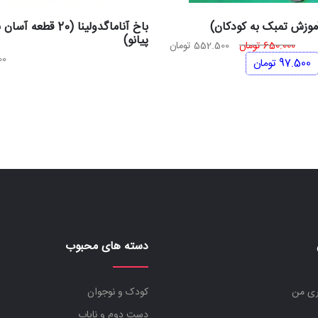
آموزش تمبک به کودکان)
باخ آناماگدولینا (20 قطعه آ
پیانو)
قیمت
قیمت
650.000
تومان
552.500
تومان
00
اصلی
فعلی
97.500
تومان
650.000 تومان
552.500 تومان
بود.
است.
دسته های محبوب
ری من
کودک و نوجوان
دست دوم و نایاب