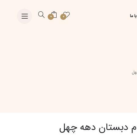
ا ما
0
0
هل
م دبستان دهه چهل