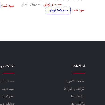
قیمت
قیمت
700.000
تومان
595.000
تومان
سود شما:
اصلی
فعلی
سود شما:
105.000
تومان
700.000 تومان
595.000 تومان
بود.
است.
اطلاعات
اکانت من
اطلاعات تحویل
حساب کارب
شرایط و ضوابط
سبد خرید
ارتباط با ما
سفارش‌ها
برگشتی ها
جزئیات حس