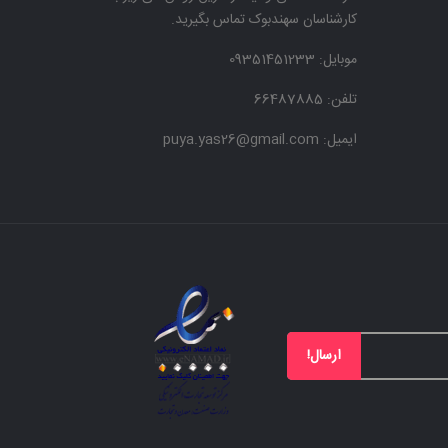
کارشناسان سهندبوک تماس بگیرید.
موبایل:
09351451233
تلفن: 66487885
ایمیل: puya.yas26@gmail.com
ارسال!