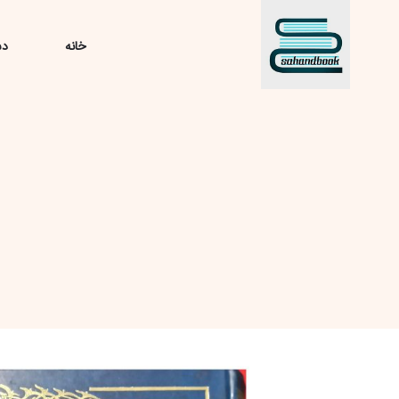
خانه
دس