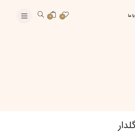
ا ما
0
0
لدار