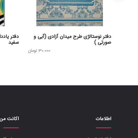
دفتر نوستالژی طرح میدان آزادی (آبی و
دفتر یادد
صورتی )
سفید
30.000
تومان
اطلاعات
اکانت من