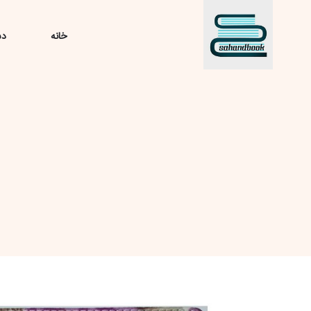
خانه
دس