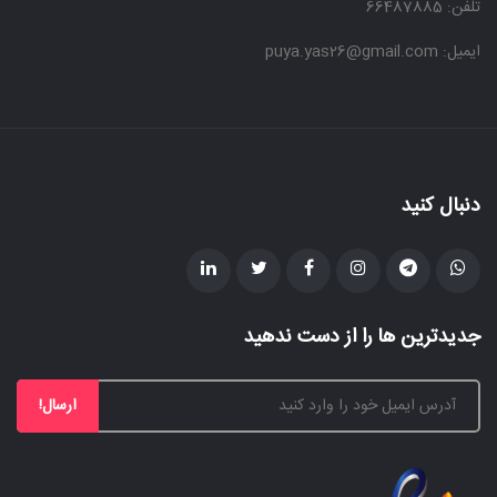
تلفن: 66487885
ایمیل: puya.yas26@gmail.com
دنبال کنید
جدیدترین ها را از دست ندهید
ارسال!